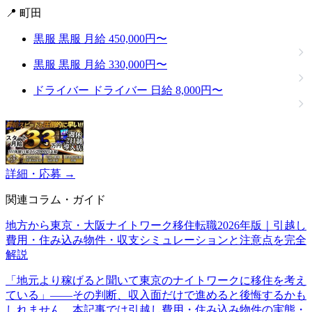
📍 町田
黒服
黒服
月給 450,000円〜
黒服
黒服
月給 330,000円〜
ドライバー
ドライバー
日給 8,000円〜
詳細・応募 →
関連コラム・ガイド
地方から東京・大阪ナイトワーク移住転職2026年版｜引越し
費用・住み込み物件・収支シミュレーションと注意点を完全
解説
「地元より稼げると聞いて東京のナイトワークに移住を考え
ている」——その判断、収入面だけで進めると後悔するかも
しれません。本記事では引越し費用・住み込み物件の実態・