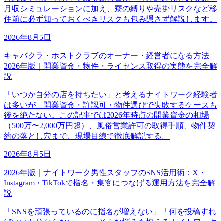
月収シミュレーションに加え、寮の縛りや売掛リスクなど移
住前に必ず知っておくべきリスクも包み隠さず解説します。
2026年8月5日
キャバクラ・ホストクラブのオーナー・経営者になる方法
2026年版｜開業資金・物件・ライセンス取得の実態を完全解
説
「いつか自分の店を持ちたい」と考えるナイトワーク経験者
は多いが、開業資金・許認可・物件選びで失敗するケースも
後を絶たない。この記事では2026年時点の開業資金の相場
（500万〜2,000万円超）、風俗営業許可の取得手順、物件契
約の落とし穴まで、現場目線で徹底解説する。
2026年8月5日
2026年版｜ナイトワーク男性スタッフのSNS活用術：X・
Instagram・TikTokで指名・集客につなげる運用方法を完全解
説
「SNSを頑張っているのに指名が増えない」「何を投稿すれ