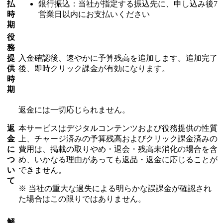
払
銀行振込：当社が指定する振込先に、申し込み後7
時
営業日以内にお支払いください
期
役
務
提
入金確認後、速やかに予算残高を追加します。追加完了
供
後、即時クリック課金が有効になります。
時
期
返金には一切応じられません。
返
本サービスはデジタルコンテンツおよび役務提供の性質
金
上、チャージ済みの予算残高およびクリック課金済みの
に
費用は、掲載の取りやめ・退会・残高未消化の場合を含
つ
め、いかなる理由があっても返品・返金に応じることが
い
できません。
て
※ 当社の重大な過失による明らかな誤課金が確認され
た場合はこの限りではありません。
解