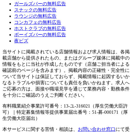
ガールズバーの無料広告
スナックの無料広告
ラウンジの無料広告
コンカフェの無料広告
ホストクラブの無料広告
ボーイズバーの無料広告
夜ビズ
当サイトに掲載されている店舗情報および求人情報は、各掲
載店舗から提供されたもの、またはグループ媒体に掲載中の
情報をもとに当社が作成したものです（店舗ご担当者による
確認前のページを含みます）。掲載内容の正確性・完全性に
ついて当サイトは保証しておらず、掲載情報に起因するいか
なるトラブルや損害についても責任を負いかねます。求人へ
ご応募の方は、面接や職場見学を通じて業務内容・勤務条件
を十分にご確認のうえご判断ください。
有料職業紹介事業許可番号：13-ユ-316021（厚生労働大臣許
可）｜特定募集情報等提供事業届出番号：51-募-000171（厚
生労働大臣届出）
本サービスに関する苦情・相談は、
お問い合わせ窓口
にて受