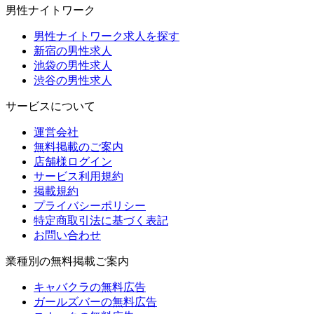
男性ナイトワーク
男性ナイトワーク求人を探す
新宿の男性求人
池袋の男性求人
渋谷の男性求人
サービスについて
運営会社
無料掲載のご案内
店舗様ログイン
サービス利用規約
掲載規約
プライバシーポリシー
特定商取引法に基づく表記
お問い合わせ
業種別の無料掲載ご案内
キャバクラの無料広告
ガールズバーの無料広告