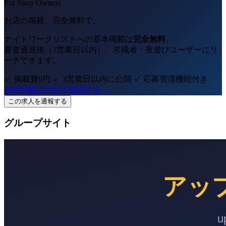
For Shop Owners
お店の掲載、完全無料で。
ナイトワークリストへの基本掲載は
完全無料
。
審査通過後（3営業日以内）、求職者・夜遊びユーザーにリ
ーチできます。
✓ 掲載費0円
✓ 3営業日以内に公開
✓ 応募管理機能付き
無料掲載の内容を確認する →
この求人を通報する
グループサイト