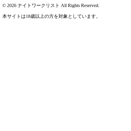
© 2026 ナイトワークリスト All Rights Reserved.
本サイトは18歳以上の方を対象としています。