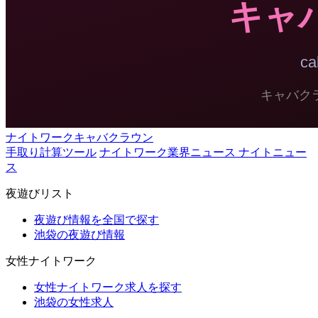
ナイトワークキャバクラウン
手取り計算ツール
ナイトワーク業界ニュース ナイトニュー
ス
夜遊びリスト
夜遊び情報を全国で探す
池袋の夜遊び情報
女性ナイトワーク
女性ナイトワーク求人を探す
池袋の女性求人