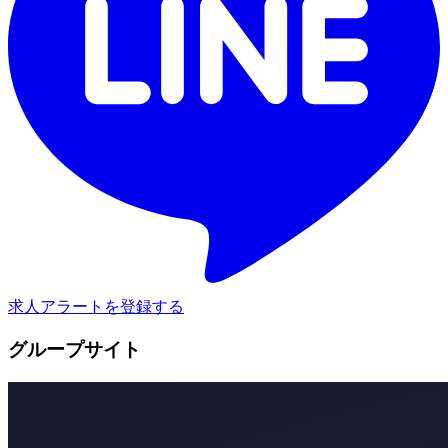
求人アラートを登録する
グループサイト