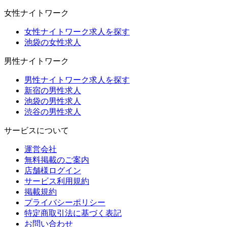
女性ナイトワーク
女性ナイトワーク求人を探す
池袋の女性求人
男性ナイトワーク
男性ナイトワーク求人を探す
新宿の男性求人
池袋の男性求人
渋谷の男性求人
サービスについて
運営会社
無料掲載のご案内
店舗様ログイン
サービス利用規約
掲載規約
プライバシーポリシー
特定商取引法に基づく表記
お問い合わせ