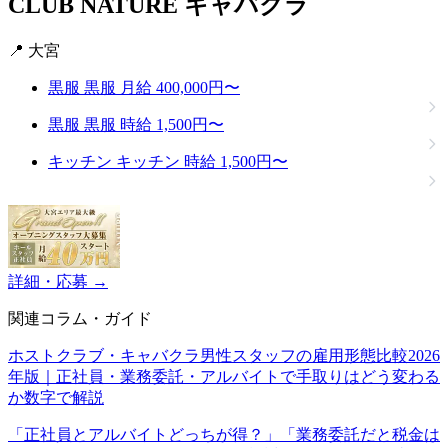
CLUB NATURE
キャバクラ
📍 大宮
黒服
黒服
月給 400,000円〜
黒服
黒服
時給 1,500円〜
キッチン
キッチン
時給 1,500円〜
詳細・応募 →
関連コラム・ガイド
ホストクラブ・キャバクラ男性スタッフの雇用形態比較2026
年版｜正社員・業務委託・アルバイトで手取りはどう変わる
か数字で解説
「正社員とアルバイトどっちが得？」「業務委託だと税金は