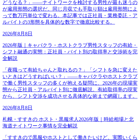
どうなる？」——ナイトワークを検討する男性が最も迷うの
が雇用形態の選択だ。同じ月収でも手取り額は雇用形態によ
って数万円単位で変わる。本記事では正社員・業務委託・ア
ルバイトの3形態を具体的な数字で徹底比較する。
2026年8月8日
2026年版｜キャバクラ・ホストクラブ男性スタッフの有給・
シフト融通の実態：正社員・バイト別の取得率と交渉術を完
全解説
「夜職って有給ちゃんと取れるの？」「シフトを急に変えた
いときはどうすればいい？」——キャバクラやホストクラブ
で働く男性スタッフの多くが抱える疑問に、2026年の現場実
態から正社員・アルバイト別に徹底解説。有給取得率の現実
から、シフト交渉を成功させる具体的な術まで網羅します。
2026年8月8日
札幌・すすきの ホスト・黒服求人2026年版｜時給相場と北
海道ナイトワーク事情を完全解説
「すすきので黒服やホストとして働きたいけど、実際いくら