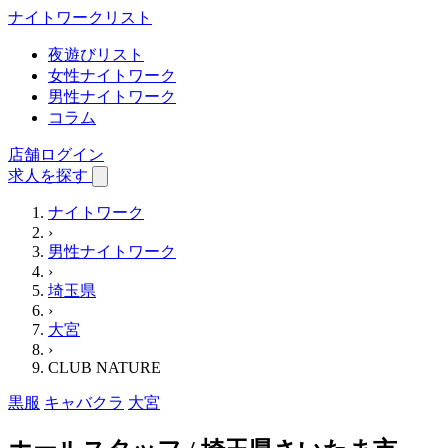
ナイトワーク
リスト
夜遊びリスト
女性ナイトワーク
男性ナイトワーク
コラム
店舗ログイン
求人を探す
ナイトワーク
›
男性ナイトワーク
›
埼玉県
›
大宮
›
CLUB NATURE
黒服
キャバクラ
大宮