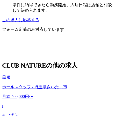
条件に納得できたら勤務開始。入店日程は店舗と相談
して決められます。
この求人に応募する
フォーム応募のみ対応しています
CLUB NATUREの他の求人
黒服
ホールスタッフ / 埼玉県さいたま市
月給 400,000円〜
›
キッチン