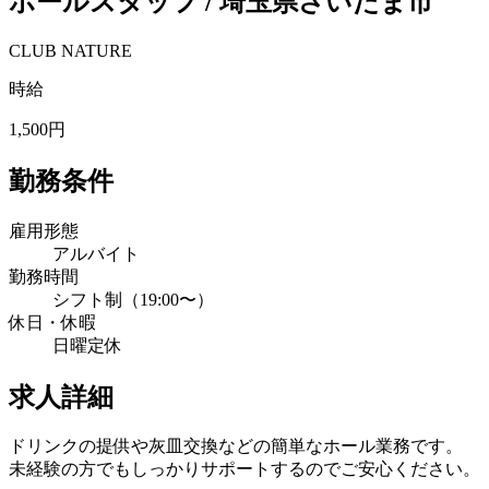
ホールスタッフ / 埼玉県さいたま市
CLUB NATURE
時給
1,500円
勤務条件
雇用形態
アルバイト
勤務時間
シフト制（19:00〜）
休日・休暇
日曜定休
求人詳細
ドリンクの提供や灰皿交換などの簡単なホール業務です。
未経験の方でもしっかりサポートするのでご安心ください。