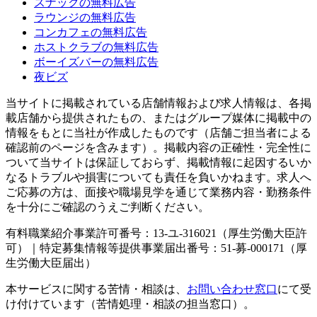
スナックの無料広告
ラウンジの無料広告
コンカフェの無料広告
ホストクラブの無料広告
ボーイズバーの無料広告
夜ビズ
当サイトに掲載されている店舗情報および求人情報は、各掲
載店舗から提供されたもの、またはグループ媒体に掲載中の
情報をもとに当社が作成したものです（店舗ご担当者による
確認前のページを含みます）。掲載内容の正確性・完全性に
ついて当サイトは保証しておらず、掲載情報に起因するいか
なるトラブルや損害についても責任を負いかねます。求人へ
ご応募の方は、面接や職場見学を通じて業務内容・勤務条件
を十分にご確認のうえご判断ください。
有料職業紹介事業許可番号：13-ユ-316021（厚生労働大臣許
可）｜特定募集情報等提供事業届出番号：51-募-000171（厚
生労働大臣届出）
本サービスに関する苦情・相談は、
お問い合わせ窓口
にて受
け付けています（苦情処理・相談の担当窓口）。