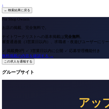
›
← 検索結果に戻る
For Shop Owners
お店の掲載、完全無料で。
ナイトワークリストへの基本掲載は
完全無料
。
審査通過後（3営業日以内）、求職者・夜遊びユーザーにリ
✓ 掲載費0円
✓ 3営業日以内に公開
✓ 応募管理機能付き
無料掲載の内容を確認する →
この求人を通報する
グループサイト