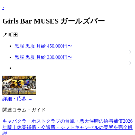
›
Girls Bar MUSES
ガールズバー
📍 町田
黒服
黒服
月給 450,000円〜
黒服
黒服
月給 330,000円〜
詳細・応募 →
関連コラム・ガイド
キャバクラ・ホストクラブの台風・悪天候時の給与補償2026
年版｜休業補償・交通費・シフトキャンセルの実態を完全解
説