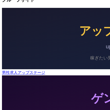
男性求人アップステージ