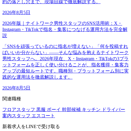
約の落とし穴まで、現場目線で徹底解説する。
2026年8月5日
2026年版｜ナイトワーク男性スタッフのSNS活用術：X・
Instagram・TikTokで指名・集客につなげる運用方法を完全解
説
「SNSを頑張っているのに指名が増えない」「何を投稿すれ
ばいいか分からない」――そんな悩みを抱えるナイトワーク
男性スタッフへ。2026年現在、X・Instagram・TikTokの3プラ
ットフォームを正しく使い分けることが、指名獲得・集客力
アップの最短ルートです。職種別・プラットフォーム別に実
践的な運用法を徹底解説します。
2026年8月5日
関連職種
フロアスタッフ
黒服
ボーイ
幹部候補
キッチン
ドライバー
案内スタッフ
エスコート
新着求人をLINEで受け取る