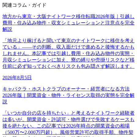
関連コラム・ガイド
地方から東京・大阪ナイトワーク移住転職2026年版｜引越し
費用・住み込み物件・収支シミュレーションと注意点を完全
解説
「地元より稼げると聞いて東京のナイトワークに移住を考え
ている」——その判断、収入面だけで進めると後悔するかも
しれません。本記事では引越し費用・住み込み物件の実態・
月収シミュレーションに加え、寮の縛りや売掛リスクなど移
住前に必ず知っておくべきリスクも包み隠さず解説します。
2026年8月5日
キャバクラ・ホストクラブのオーナー・経営者になる方法
2026年版｜開業資金・物件・ライセンス取得の実態を完全解
説
「いつか自分の店を持ちたい」と考えるナイトワーク経験者
は多いが、開業資金・許認可・物件選びで失敗するケースも
後を絶たない。この記事では2026年時点の開業資金の相場
（500万〜2,000万円超）、風俗営業許可の取得手順、物件契