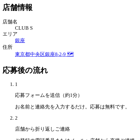
店舗情報
店舗名
CLUB S
エリア
銀座
住所
東京都中央区銀座8-2-9
🗺
応募後の流れ
1
応募フォームを送信（約1分）
お名前と連絡先を入力するだけ。応募は無料です。
2
店舗から折り返しご連絡