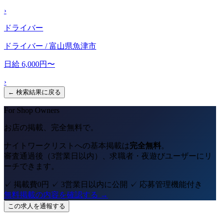
›
ドライバー
ドライバー / 富山県魚津市
日給 6,000円〜
›
← 検索結果に戻る
For Shop Owners
お店の掲載、完全無料で。
ナイトワークリストへの基本掲載は
完全無料
。
審査通過後（3営業日以内）、求職者・夜遊びユーザーにリ
ーチできます。
✓ 掲載費0円
✓ 3営業日以内に公開
✓ 応募管理機能付き
無料掲載の内容を確認する →
この求人を通報する