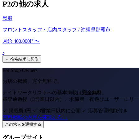
P2の他の求人
黒服
フロントスタッフ・店内スタッフ / 沖縄県那覇市
月給 400,000円〜
›
← 検索結果に戻る
For Shop Owners
お店の掲載、完全無料で。
ナイトワークリストへの基本掲載は
完全無料
。
審査通過後（3営業日以内）、求職者・夜遊びユーザーにリ
✓ 掲載費0円
✓ 3営業日以内に公開
✓ 応募管理機能付き
無料掲載の内容を確認する →
この求人を通報する
グループサイト