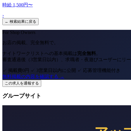
時給 1,500円〜
›
← 検索結果に戻る
For Shop Owners
お店の掲載、完全無料で。
ナイトワークリストへの基本掲載は
完全無料
。
審査通過後（3営業日以内）、求職者・夜遊びユーザーにリ
✓ 掲載費0円
✓ 3営業日以内に公開
✓ 応募管理機能付き
無料掲載の内容を確認する →
この求人を通報する
グループサイト