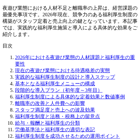
夜遊び業態における人材不足と離職率の上昇は、経営課題の
最優先事項です。2026年現在、競争力のある福利厚生制度の
構築がスタッフ定着と売上向上の鍵となっています。本記事
では、実践的な福利厚生施策と導入による具体的な効果をご
紹介します。
目次
2026年における夜遊び業態の人材課題と福利厚生の重
要性
現在の夜遊び業態における待遇格差の実態
実践的な福利厚生制度の設計と導入ステップ
基本となる福利厚生メニューの構成
段階的な導入プラン（初年度～3年目）
福利厚生制度による具体的な定着効果と数値事例
離職率の改善と人件費への影響
スタッフ満足度と売上への波及効果
福利厚生制度と法務・税務上の留意点
給与・報酬と福利厚生の分類
労働基準法と福利厚生の適切な表記
福利厚生制度を成功させるための運用ポイント