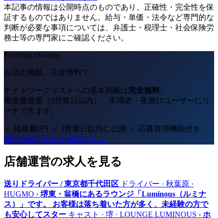
本記事の情報は公開時点のものであり、正確性・完全性を保
証するものではありません。給与・単価・法令など専門的な
判断が必要な事項については、弁護士・税理士・社会保険労
務士等の専門家にご確認ください。
For Shop Owners
お店の掲載、完全無料で。
ナイトワークリストへの基本掲載は
完全無料
。
審査通過後（3営業日以内）、求職者・夜遊びユーザーにリ
ーチできます。
✓ 掲載費0円
✓ 3営業日以内に公開
✓ 応募管理機能付き
無料掲載の内容を確認する →
店舗運営の求人を見る
送りドライバー / 東京都千代田区
ドライバー · 秋葉原 ·
HUGMO
›
堺東・翁橋にあるラウンジ「Luminous（ルミナ
ス）」です。 お客様は落ち着いた方が多く、未経験の方で
も安心してスター
キャスト · 堺 · LOUNGE LUMINOUS
›
ホ