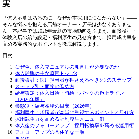
実
「体入応募はあるのに、なぜか本採用につながらない」——
そんな悩みを抱える店舗オーナー・店長は少なくありませ
ん。本記事では2026年最新の市場動向をふまえ、面接設計・
体験入店の給与設定・福利厚生の見せ方まで、採用成功率を
高める実務的なポイントを徹底解説します。
目次
なぜ今、体入マニュアルの見直しが必要なのか
体入離脱の主な原因トップ3
面接設計：採用担当者が押さえるべき5つのステップ
ステップ別・面接の進め方
給与設定：体入日給・時給・バックの適正ライン
（2026年版）
業態別・給与相場の目安（2026年）
福利厚生：求職者が本当に重視するポイントと見せ方
採用競争力を高める福利厚生メニュー例
体入後のフォローアップ：採用転換率を高める運用術
フォローアップの具体的な手順
まとめ