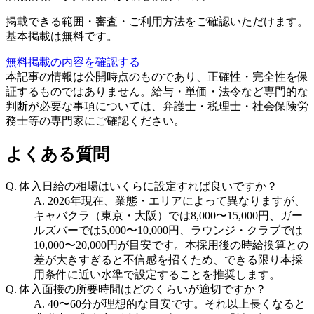
掲載できる範囲・審査・ご利用方法をご確認いただけます。
基本掲載は無料です。
無料掲載の内容を確認する
本記事の情報は公開時点のものであり、正確性・完全性を保
証するものではありません。給与・単価・法令など専門的な
判断が必要な事項については、弁護士・税理士・社会保険労
務士等の専門家にご確認ください。
よくある質問
Q.
体入日給の相場はいくらに設定すれば良いですか？
A.
2026年現在、業態・エリアによって異なりますが、
キャバクラ（東京・大阪）では8,000〜15,000円、ガー
ルズバーでは5,000〜10,000円、ラウンジ・クラブでは
10,000〜20,000円が目安です。本採用後の時給換算との
差が大きすぎると不信感を招くため、できる限り本採
用条件に近い水準で設定することを推奨します。
Q.
体入面接の所要時間はどのくらいが適切ですか？
A.
40〜60分が理想的な目安です。それ以上長くなると