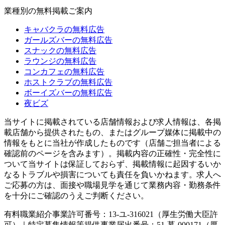
業種別の無料掲載ご案内
キャバクラの無料広告
ガールズバーの無料広告
スナックの無料広告
ラウンジの無料広告
コンカフェの無料広告
ホストクラブの無料広告
ボーイズバーの無料広告
夜ビズ
当サイトに掲載されている店舗情報および求人情報は、各掲
載店舗から提供されたもの、またはグループ媒体に掲載中の
情報をもとに当社が作成したものです（店舗ご担当者による
確認前のページを含みます）。掲載内容の正確性・完全性に
ついて当サイトは保証しておらず、掲載情報に起因するいか
なるトラブルや損害についても責任を負いかねます。求人へ
ご応募の方は、面接や職場見学を通じて業務内容・勤務条件
を十分にご確認のうえご判断ください。
有料職業紹介事業許可番号：13-ユ-316021（厚生労働大臣許
可）｜特定募集情報等提供事業届出番号：51-募-000171（厚