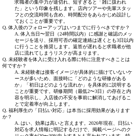
求職者の集中力が途切れ、短すぎると「雑に扱われ
た」という印象を残します。店内ツアーや先輩スタッ
フとの交流時間も含め、時間配分をあらかじめ設計し
ておくことが重要です。
Q.
体入後のフォローアップはいつまでに行うべきですか？
A.
体入当日〜翌日（24時間以内）に感謝と確認のメッ
セージを送り、採用可否の確定連絡は遅くとも3日以内
に行うことを推奨します。返答が遅れると求職者が他
店に流れてしまうリスクが高まります。
Q.
未経験者を体入に受け入れる際に特に注意すべきことは
何ですか？
A.
未経験者は接客イメージが具体的に描けていないケ
ースが多いため、面接時に「どのような研修がある
か」「初日はどのような流れか」を具体的に説明する
ことが重要です。研修期間（最低2〜3日）の存在と内
容を明示し、入店後の不安を事前に解消してあげるこ
とで定着率が向上します。
Q.
福利厚生の「日払い対応」は本当に採用効果があります
か？
A.
はい、効果は高いと言えます。2026年現在、日払い
対応を求人情報に明記するだけで、掲載ページへのク
リック率が20〜30%向上するとも言われています。特