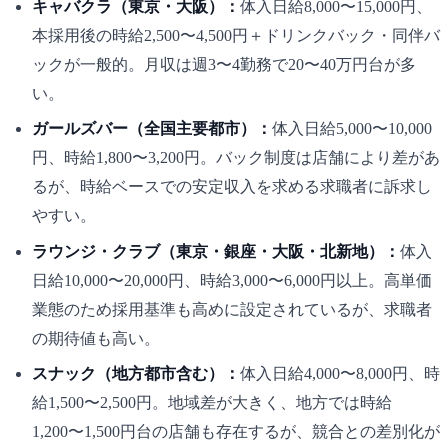
キャバクラ（東京・大阪）：
体入日給8,000〜15,000円、
本採用後の時給2,500〜4,500円＋ドリンクバック・同伴バ
ックが一般的。月収は週3〜4勤務で20〜40万円台が多
い。
ガールズバー（全国主要都市）：
体入日給5,000〜10,000
円、時給1,800〜3,200円。バック制度は店舗により差があ
るが、時給ベースでの安定収入を求める求職者に訴求し
やすい。
ラウンジ・クラブ（東京・銀座・大阪・北新地）：
体入
日給10,000〜20,000円、時給3,000〜6,000円以上。高単価
業態のため採用基準も高めに設定されているが、求職者
の期待値も高い。
スナック（地方都市含む）：
体入日給4,000〜8,000円、時
給1,500〜2,500円。地域差が大きく、地方では時給
1,200〜1,500円台の店舗も存在するが、競合との差別化が