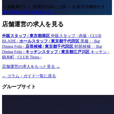
✓ 掲載費0円
✓ 3営業日以内に公開
✓ 応募管理機能付き
無料掲載の内容を確認する →
店舗運営の求人を見る
外販スタッフ / 東京都港区
外販スタッフ · 赤坂 · CLUB
BLADE
›
ホールスタッフ / 東京都千代田区
黒服 · · Bar
Dining Feliz
›
店長候補 / 東京都千代田区
幹部候補 · · Bar
Dining Feliz
›
キッチンスタッフ / 東京都江戸川区
キッチン ·
錦糸町 · CLUB Tierra
›
店舗運営の求人をもっと見る →
← コラム・ガイド一覧に戻る
グループサイト