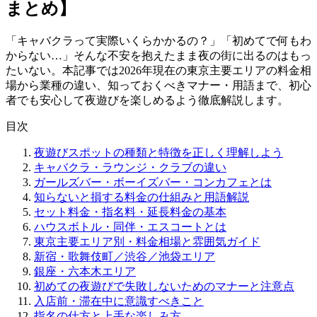
まとめ】
「キャバクラって実際いくらかかるの？」「初めてで何もわ
からない…」そんな不安を抱えたまま夜の街に出るのはもっ
たいない。本記事では2026年現在の東京主要エリアの料金相
場から業種の違い、知っておくべきマナー・用語まで、初心
者でも安心して夜遊びを楽しめるよう徹底解説します。
目次
夜遊びスポットの種類と特徴を正しく理解しよう
キャバクラ・ラウンジ・クラブの違い
ガールズバー・ボーイズバー・コンカフェとは
知らないと損する料金の仕組みと用語解説
セット料金・指名料・延長料金の基本
ハウスボトル・同伴・エスコートとは
東京主要エリア別・料金相場と雰囲気ガイド
新宿・歌舞伎町／渋谷／池袋エリア
銀座・六本木エリア
初めての夜遊びで失敗しないためのマナーと注意点
入店前・滞在中に意識すべきこと
指名の仕方と上手な楽しみ方