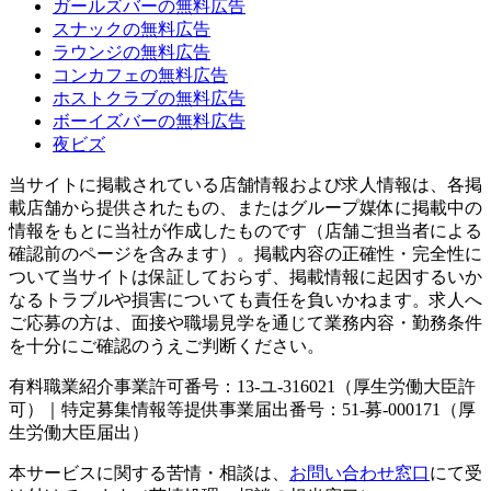
ガールズバーの無料広告
スナックの無料広告
ラウンジの無料広告
コンカフェの無料広告
ホストクラブの無料広告
ボーイズバーの無料広告
夜ビズ
当サイトに掲載されている店舗情報および求人情報は、各掲
載店舗から提供されたもの、またはグループ媒体に掲載中の
情報をもとに当社が作成したものです（店舗ご担当者による
確認前のページを含みます）。掲載内容の正確性・完全性に
ついて当サイトは保証しておらず、掲載情報に起因するいか
なるトラブルや損害についても責任を負いかねます。求人へ
ご応募の方は、面接や職場見学を通じて業務内容・勤務条件
を十分にご確認のうえご判断ください。
有料職業紹介事業許可番号：13-ユ-316021（厚生労働大臣許
可）｜特定募集情報等提供事業届出番号：51-募-000171（厚
生労働大臣届出）
本サービスに関する苦情・相談は、
お問い合わせ窓口
にて受