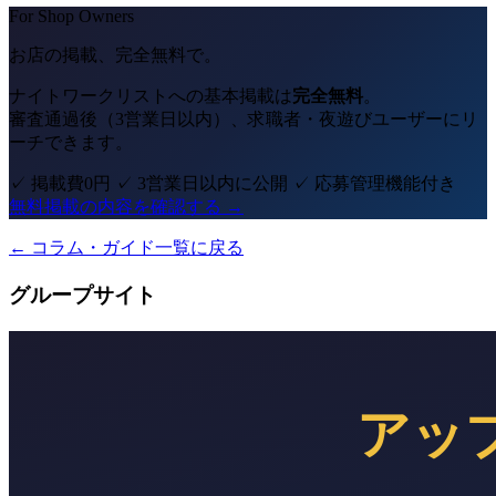
For Shop Owners
お店の掲載、完全無料で。
ナイトワークリストへの基本掲載は
完全無料
。
審査通過後（3営業日以内）、求職者・夜遊びユーザーにリ
ーチできます。
✓ 掲載費0円
✓ 3営業日以内に公開
✓ 応募管理機能付き
無料掲載の内容を確認する →
← コラム・ガイド一覧に戻る
グループサイト