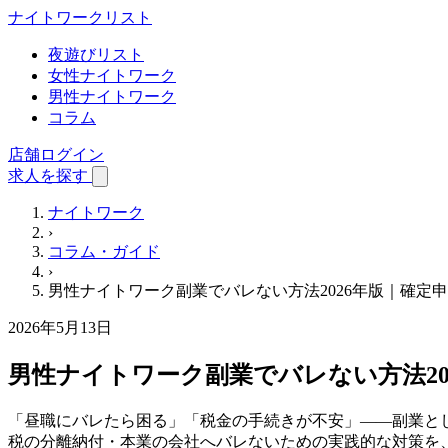
ナイトワーク
リスト
夜遊びリスト
女性ナイトワーク
男性ナイトワーク
コラム
店舗ログイン
求人を探す
ナイトワーク
›
コラム・ガイド
›
男性ナイトワーク副業でバレない方法2026年版｜確定
2026年5月13日
男性ナイトワーク副業でバレない方法20
「昼職にバレたら困る」「税金の手続きが不安」——副業とし
税の分離納付・本業の会社へバレないための実践的な対策を