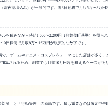
は向いています。深夜0時〜早朝5時のシフトが多いため、日
00円（深夜割増込み）が一般的です。週3日勤務で月収5万〜8万
を積みながら時給1,500〜2,200円（歌舞伎町基準）を得
10日稼働で月収8万〜16万円が現実的な数字です。
態で、ゲームやアニメ・コスプレをテーマにした店舗が多く、20代
が加算されるため、副業でも月収10万円超を狙えるケースがあ
金対策」と「行動管理」の両輪です。最も重要なのは確定申告