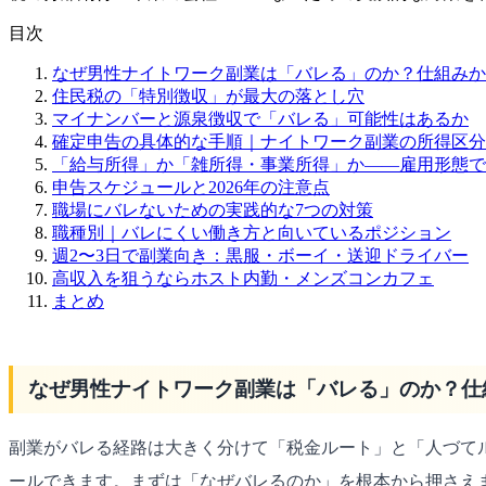
目次
なぜ男性ナイトワーク副業は「バレる」のか？仕組みか
住民税の「特別徴収」が最大の落とし穴
マイナンバーと源泉徴収で「バレる」可能性はあるか
確定申告の具体的な手順｜ナイトワーク副業の所得区分
「給与所得」か「雑所得・事業所得」か——雇用形態で
申告スケジュールと2026年の注意点
職場にバレないための実践的な7つの対策
職種別｜バレにくい働き方と向いているポジション
週2〜3日で副業向き：黒服・ボーイ・送迎ドライバー
高収入を狙うならホスト内勤・メンズコンカフェ
まとめ
なぜ男性ナイトワーク副業は「バレる」のか？仕
副業がバレる経路は大きく分けて「税金ルート」と「人づて
ールできます。まずは「なぜバレるのか」を根本から押さえ