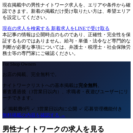
現在掲載中の男性ナイトワーク求人を、エリアや条件から確
認できます。新着の掲載だけ受け取りたい方は、希望エリア
を設定してください。
現在の求人を検索する
新着求人をLINEで受け取る
本記事の情報は公開時点のものであり、正確性・完全性を保
証するものではありません。給与・単価・法令など専門的な
判断が必要な事項については、弁護士・税理士・社会保険労
務士等の専門家にご確認ください。
For Shop Owners
お店の掲載、完全無料で。
ナイトワークリストへの基本掲載は
完全無料
。
審査通過後（3営業日以内）、求職者・夜遊びユーザーにリ
ーチできます。
✓ 掲載費0円
✓ 3営業日以内に公開
✓ 応募管理機能付き
無料掲載の内容を確認する →
男性ナイトワークの求人を見る