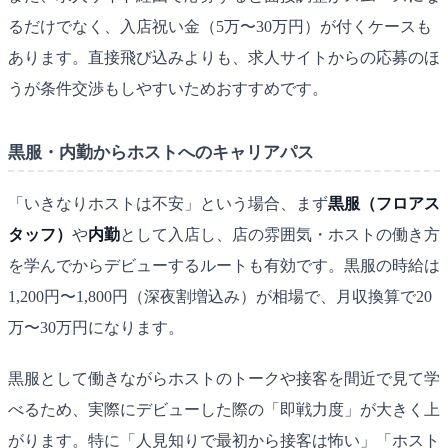
るだけでなく、入店祝い金（5万〜30万円）が付くケースも
あります。直接飛び込みよりも、求人サイトからの応募のほ
うが条件交渉もしやすいためおすすめです。
黒服・内勤からホストへのキャリアパス
「いきなりホストは不安」という場合、まず
黒服（フロアス
タッフ）
や
内勤
として入店し、店の雰囲気・ホストの働き方
を学んでからデビューするルートも有効です。黒服の時給は
1,200円〜1,800円（深夜割増込み）が相場で、月収換算で20
万〜30万円になります。
黒服として働きながらホストのトークや接客を間近で見て学
べるため、実際にデビューした際の「即戦力度」が大きく上
がります。特に「人見知りで最初から接客は怖い」「ホスト