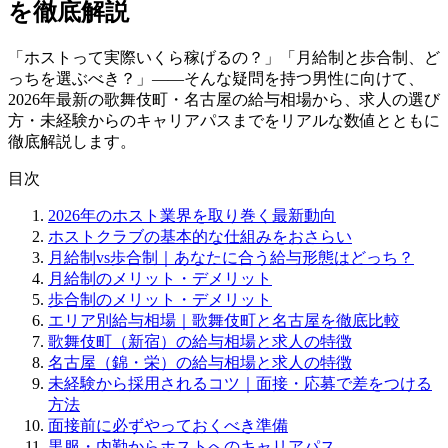
を徹底解説
「ホストって実際いくら稼げるの？」「月給制と歩合制、ど
っちを選ぶべき？」——そんな疑問を持つ男性に向けて、
2026年最新の歌舞伎町・名古屋の給与相場から、求人の選び
方・未経験からのキャリアパスまでをリアルな数値とともに
徹底解説します。
目次
2026年のホスト業界を取り巻く最新動向
ホストクラブの基本的な仕組みをおさらい
月給制vs歩合制｜あなたに合う給与形態はどっち？
月給制のメリット・デメリット
歩合制のメリット・デメリット
エリア別給与相場｜歌舞伎町と名古屋を徹底比較
歌舞伎町（新宿）の給与相場と求人の特徴
名古屋（錦・栄）の給与相場と求人の特徴
未経験から採用されるコツ｜面接・応募で差をつける
方法
面接前に必ずやっておくべき準備
黒服・内勤からホストへのキャリアパス