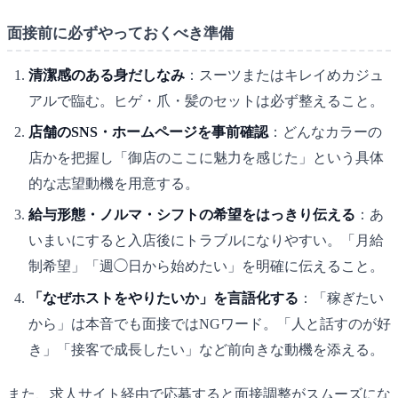
面接前に必ずやっておくべき準備
清潔感のある身だしなみ
：スーツまたはキレイめカジュ
アルで臨む。ヒゲ・爪・髪のセットは必ず整えること。
店舗のSNS・ホームページを事前確認
：どんなカラーの
店かを把握し「御店のここに魅力を感じた」という具体
的な志望動機を用意する。
給与形態・ノルマ・シフトの希望をはっきり伝える
：あ
いまいにすると入店後にトラブルになりやすい。「月給
制希望」「週◯日から始めたい」を明確に伝えること。
「なぜホストをやりたいか」を言語化する
：「稼ぎたい
から」は本音でも面接ではNGワード。「人と話すのが好
き」「接客で成長したい」など前向きな動機を添える。
また、求人サイト経由で応募すると面接調整がスムーズにな