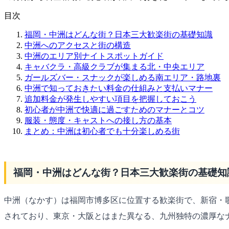
目次
福岡・中洲はどんな街？日本三大歓楽街の基礎知識
中洲へのアクセスと街の構造
中洲のエリア別ナイトスポットガイド
キャバクラ・高級クラブが集まる北・中央エリア
ガールズバー・スナックが楽しめる南エリア・路地裏
中洲で知っておきたい料金の仕組みと支払いマナー
追加料金が発生しやすい項目を把握しておこう
初心者が中洲で快適に過ごすためのマナーとコツ
服装・態度・キャストへの接し方の基本
まとめ：中洲は初心者でも十分楽しめる街
福岡・中洲はどんな街？日本三大歓楽街の基礎知
中洲（なかす）は福岡市博多区に位置する歓楽街で、新宿・
されており、東京・大阪とはまた異なる、九州独特の濃厚な