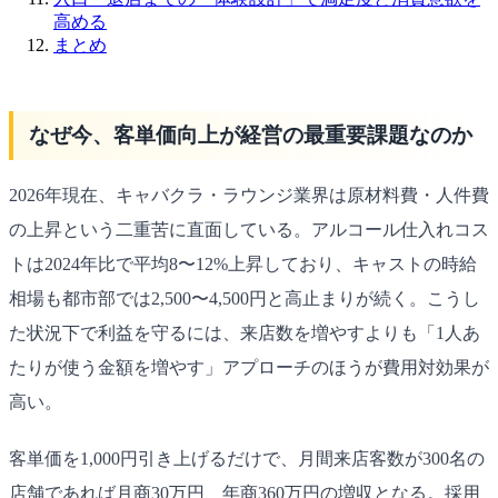
高める
まとめ
なぜ今、客単価向上が経営の最重要課題なのか
2026年現在、キャバクラ・ラウンジ業界は原材料費・人件費
の上昇という二重苦に直面している。アルコール仕入れコス
トは2024年比で平均8〜12%上昇しており、キャストの時給
相場も都市部では2,500〜4,500円と高止まりが続く。こうし
た状況下で利益を守るには、来店数を増やすよりも「1人あ
たりが使う金額を増やす」アプローチのほうが費用対効果が
高い。
客単価を1,000円引き上げるだけで、月間来店客数が300名の
店舗であれば月商30万円、年商360万円の増収となる。採用