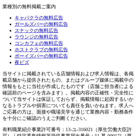
業種別の無料掲載ご案内
キャバクラの無料広告
ガールズバーの無料広告
スナックの無料広告
ラウンジの無料広告
コンカフェの無料広告
ホストクラブの無料広告
ボーイズバーの無料広告
夜ビズ
当サイトに掲載されている店舗情報および求人情報は、各掲
載店舗から提供されたもの、またはグループ媒体に掲載中の
情報をもとに当社が作成したものです（店舗ご担当者による
確認前のページを含みます）。掲載内容の正確性・完全性に
ついて当サイトは保証しておらず、掲載情報に起因するいか
なるトラブルや損害についても責任を負いかねます。求人へ
ご応募の方は、面接や職場見学を通じて業務内容・勤務条件
を十分にご確認のうえご判断ください。
有料職業紹介事業許可番号：13-ユ-316021（厚生労働大臣許
可）｜特定募集情報等提供事業届出番号：51-募-000171（厚