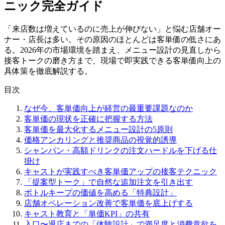
ニック完全ガイド
「来店数は増えているのに売上が伸びない」と悩む店舗オー
ナー・店長は多い。その原因のほとんどは客単価の低さにあ
る。2026年の市場環境を踏まえ、メニュー設計の見直しから
接客トークの磨き方まで、現場で即実践できる客単価向上の
具体策を徹底解説する。
目次
なぜ今、客単価向上が経営の最重要課題なのか
客単価の現状を正確に把握する方法
客単価を最大化するメニュー設計の5原則
価格アンカリングと推奨商品の視覚的誘導
シャンパン・高額ドリンクの注文ハードルを下げる仕
掛け
キャストが実践すべき客単価アップの接客テクニック
「提案型トーク」で自然な追加注文を引き出す
ボトルキープの価値を高める「特典設計」
店舗オペレーション改善で客単価を底上げする
キャスト教育と「単価KPI」の共有
入口〜退店までの「体験設計」で満足度と消費意欲を