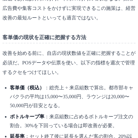
広告費や集客コストをかけずに実現できるこの施策は、経営
改善の最短ルートといっても過言ではない。
客単価の現状を正確に把握する方法
改善を始める前に、自店の現状数値を正確に把握することが
必須だ。POSデータや伝票を使い、以下の指標を週次で管理
するクセをつけてほしい。
客単価（税込）
：総売上 ÷ 来店組数で算出。都市部キャ
バクラの平均は15,000〜35,000円、ラウンジは20,000〜
50,000円が目安となる。
ボトルキープ率
：来店組数に占めるボトルキープ注文の
割合。30%を下回っている場合は即改善が必要。
延長率
：セット終了後に延長を選んだ客の割合。20%以