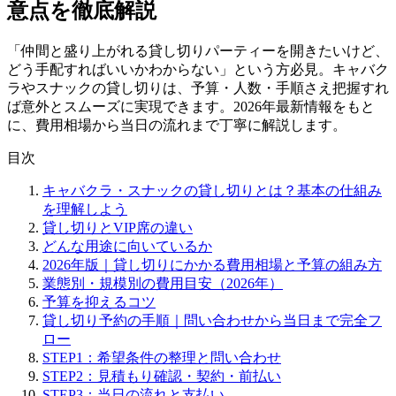
意点を徹底解説
「仲間と盛り上がれる貸し切りパーティーを開きたいけど、
どう手配すればいいかわからない」という方必見。キャバク
ラやスナックの貸し切りは、予算・人数・手順さえ把握すれ
ば意外とスムーズに実現できます。2026年最新情報をもと
に、費用相場から当日の流れまで丁寧に解説します。
目次
キャバクラ・スナックの貸し切りとは？基本の仕組み
を理解しよう
貸し切りとVIP席の違い
どんな用途に向いているか
2026年版｜貸し切りにかかる費用相場と予算の組み方
業態別・規模別の費用目安（2026年）
予算を抑えるコツ
貸し切り予約の手順｜問い合わせから当日まで完全フ
ロー
STEP1：希望条件の整理と問い合わせ
STEP2：見積もり確認・契約・前払い
STEP3：当日の流れと支払い