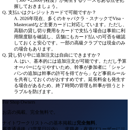
（500〜2,000円程度）が発生するケースもある点を把
握しておきましょう。
Q.
支払いはクレジットカードで可能ですか？
A.
2026年現在、多くのキャバクラ・スナックでVisa・
Mastercardなど主要カードに対応しています。ただし、
高額の貸し切り費用をカードで支払う場合は事前に利
用限度額を確認し、店舗にもカード払いの可否を確認
しておくと安心です。一部の高級クラブでは現金のみ
の場合もあります。
Q.
貸し切り中に追加注文は自由にできますか？
A.
はい、基本的には追加注文が可能です。ただし予算
オーバーになりやすいため、幹事が参加者に「シャン
パンの追加は幹事の許可を得てから」など事前ルール
を共有しておくのがおすすめです。延長料金も発生す
る場合があるため、終了時間の管理も幹事が担うとト
ラブルを防げます。
For Shop Owners
お店の掲載、完全無料で。
ナイトワークリストへの基本掲載は
完全無料
。
審査通過後（3営業日以内）、求職者・夜遊びユーザーにリ