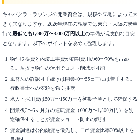
キャバクラ・ラウンジの開業資金は、規模や立地によって大
きく異なりますが、2026年現在の相場では東京・大阪の繁華
街で
最低でも1,000万〜3,000万円以上
の準備が現実的な目安
となります。以下のポイントを改めて整理します。
物件取得費と内装工事費が初期費用の60〜70%を占め
る。居抜き物件の活用でコスト削減が可能
風営法の許認可手続きは開業40〜55日前には着手する。
行政書士への依頼を強く推奨
求人・採用費は50万〜150万円を初期予算として確保する
開業後3〜6ヶ月分の運転資金（600万〜1,800万円）を別
途確保することが資金ショート防止の鉄則
資金調達は公的融資を優先し、自己資金比率30%以上を
目指す