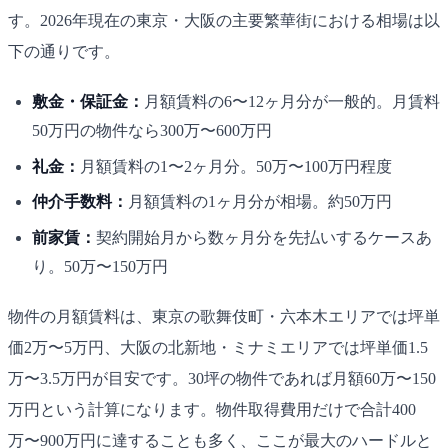
す。2026年現在の東京・大阪の主要繁華街における相場は以
下の通りです。
敷金・保証金：
月額賃料の6〜12ヶ月分が一般的。月賃料
50万円の物件なら300万〜600万円
礼金：
月額賃料の1〜2ヶ月分。50万〜100万円程度
仲介手数料：
月額賃料の1ヶ月分が相場。約50万円
前家賃：
契約開始月から数ヶ月分を先払いするケースあ
り。50万〜150万円
物件の月額賃料は、東京の歌舞伎町・六本木エリアでは坪単
価2万〜5万円、大阪の北新地・ミナミエリアでは坪単価1.5
万〜3.5万円が目安です。30坪の物件であれば月額60万〜150
万円という計算になります。物件取得費用だけで合計400
万〜900万円に達することも多く、ここが最大のハードルと