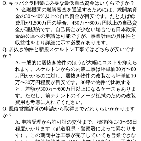
Q.
キャバクラ開業に必要な最低自己資金はいくらですか？
A.
金融機関の融資審査を通過するためには、総開業資
金の30〜40%以上の自己資金が目安です。たとえば総
費用が1,500万円の場合、450万〜600万円以上の自己資
金が理想的です。自己資金が少ない場合でも日本政策
金融公庫への申請は可能ですが、事業計画の具体性と
収益性をより詳細に示す必要があります。
Q.
居抜き物件と新規スケルトン工事ではどちらが安いです
か？
A.
一般的に居抜き物件のほうが大幅にコストを抑えら
れます。スケルトンからの内装工事は坪単価30万〜80
万円かかるのに対し、居抜き物件の改装なら坪単価10
万〜30万円程度が目安です。30坪の物件で比較する
と、差額が300万〜600万円以上になるケースもありま
す。ただし、前テナントのイメージ払拭のための改装
費用も考慮に入れてください。
Q.
風俗営業許可の申請から取得までどれくらいかかります
か？
A.
申請受理から許可証の交付まで、標準的に40〜55日
程度かかります（都道府県・警察署によって異なりま
す）。この期間中は工事が完了していても営業できな