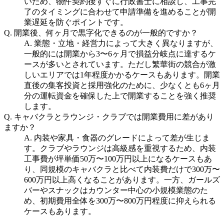
いため、物件契約後すぐに行政書士に相談し、工事完
了のタイミングに合わせて申請準備を進めることが開
業遅延を防ぐポイントです。
Q.
開業後、何ヶ月で黒字化できるのが一般的ですか？
A.
業態・立地・経営力によって大きく異なりますが、
一般的には開業から3〜6ヶ月で損益分岐点に達するケ
ースが多いとされています。ただし繁華街の競合が激
しいエリアでは1年程度かかるケースもあります。開業
直後の集客投資と採用強化のために、少なくとも6ヶ月
分の運転資金を確保した上で開業することを強く推奨
します。
Q.
キャバクラとラウンジ・クラブでは開業費用に差があり
ますか？
A.
内装や家具・食器のグレードによって差が生じま
す。クラブやラウンジは高級感を重視するため、内装
工事費が坪単価50万〜100万円以上になるケースもあ
り、同規模のキャバクラと比べて内装費だけで300万〜
600万円以上高くなることがあります。一方、ガールズ
バーやスナックはカウンター中心の小規模業態のた
め、初期費用全体を300万〜800万円程度に抑えられる
ケースもあります。