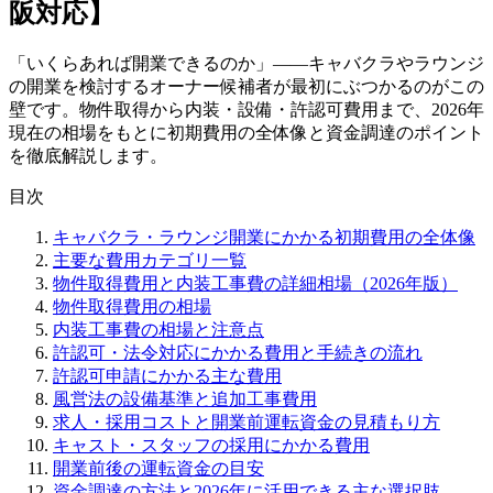
阪対応】
「いくらあれば開業できるのか」——キャバクラやラウンジ
の開業を検討するオーナー候補者が最初にぶつかるのがこの
壁です。物件取得から内装・設備・許認可費用まで、2026年
現在の相場をもとに初期費用の全体像と資金調達のポイント
を徹底解説します。
目次
キャバクラ・ラウンジ開業にかかる初期費用の全体像
主要な費用カテゴリ一覧
物件取得費用と内装工事費の詳細相場（2026年版）
物件取得費用の相場
内装工事費の相場と注意点
許認可・法令対応にかかる費用と手続きの流れ
許認可申請にかかる主な費用
風営法の設備基準と追加工事費用
求人・採用コストと開業前運転資金の見積もり方
キャスト・スタッフの採用にかかる費用
開業前後の運転資金の目安
資金調達の方法と2026年に活用できる主な選択肢