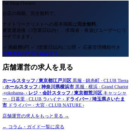
For Shop Owners
お店の掲載、完全無料で。
ナイトワークリストへの基本掲載は
完全無料
。
審査通過後（3営業日以内）、求職者・夜遊びユーザーにリ
ーチできます。
✓ 掲載費0円
✓ 3営業日以内に公開
✓ 応募管理機能付き
無料掲載の内容を確認する →
店舗運営の求人を見る
ホールスタッフ / 東京都江戸川区
黒服 · 錦糸町 · CLUB Tierra
›
ホールスタッフ / 神奈川県横浜市
黒服 · 横浜 · Grand Chariot
-yokohama-
›
レジ・会計スタッフ / 東京都荒川区
キャッシャ
ー · 日暮里 · CLUB ラハイナ
›
ドライバー / 埼玉県さいたま
市
ドライバー · 大宮 · CLUB NATURE
›
店舗運営の求人をもっと見る →
← コラム・ガイド一覧に戻る