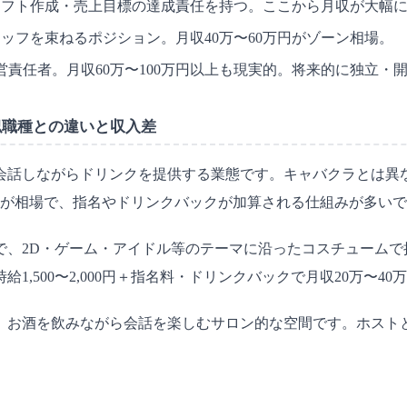
フト作成・売上目標の達成責任を持つ。ここから月収が大幅に
フを束ねるポジション。月収40万〜60万円がゾーン相場。
責任者。月収60万〜100万円以上も現実的。将来的に独立・
似職種との違いと収入差
会話しながらドリンクを提供する業態です。キャバクラとは異
00円が相場で、指名やドリンクバックが加算される仕組みが多い
、2D・ゲーム・アイドル等のテーマに沿ったコスチュームで接客
1,500〜2,000円＋指名料・ドリンクバックで月収20万〜
、お酒を飲みながら会話を楽しむサロン的な空間です。ホスト